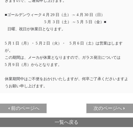
きますので、ご通知申し上げます。
■ゴールデンウィーク
4
月
29
日（土）
～
4
月
30
日（日）
5
月
3
日（土）
～
5
月
5
日（金）
■
日曜、祝日が休業日となります。
5 月 1 日
（月）・
5 月 2 日
（火）・
5 月 6 日
（土）は
営業はします
、
が
この期間は、メーカが休業となりますので、ガラス発注については
5
月
9
日（月）からとなります。
休業期間中はご不便をおかけいたしますが、何卒ご了承くださいますよ
うお願い申し上げます。
前のページへ
次のページへ
一覧へ戻る